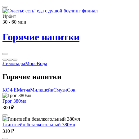
Ирбит
30 - 60 мин
Горячие напитки
Лимонады
Морс
Вода
Горячие напитки
КОФЕ
Матча
Милкшейк
Смузи
Сок
Грог 380мл
300 ₽
Глинтвейн безалкогольный 380мл
310 ₽