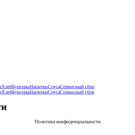
ы
Хлеб
Бургеры
Напитки
Соуса
Сервисный сбор
ы
Хлеб
Бургеры
Напитки
Соуса
Сервисный сбор
ти
Политика конфиденциальности