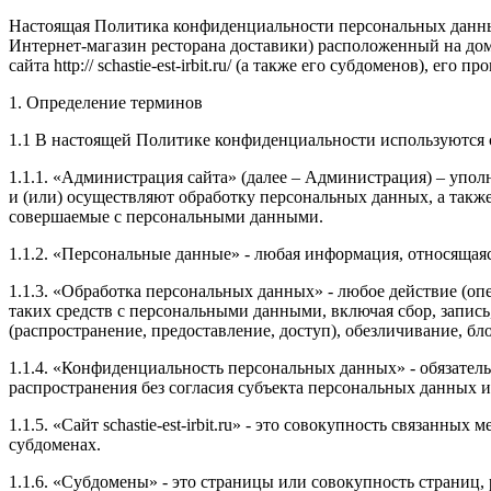
Настоящая Политика конфиденциальности персональных данных
Интернет-магазин ресторана доставики) расположенный на д
сайта
http
://
schastie
-
est
-
irbit
.
ru
/ (а также его субдоменов), его пр
1. Определение терминов
1.1 В настоящей Политике конфиденциальности используются
1.1.1.
«Администрация сайта» (далее – Администрация) – упол
и (или) осуществляют обработку персональных данных, а такж
совершаемые с персональными данными.
1.1.2. «Персональные данные» - любая информация, относящая
1.1.3. «Обработка персональных данных» - любое действие (оп
таких средств с персональными данными, включая сбор, запись
(распространение, предоставление, доступ), обезличивание, б
1.1.4. «Конфиденциальность персональных данных» - обязате
распространения без согласия субъекта персональных данных 
1.1.5.
«Сайт
schastie
-
est
-
irbit
.
ru
» - это совокупность связанных м
субдоменах.
1.1.6.
«Субдомены» - это страницы или совокупность страниц,