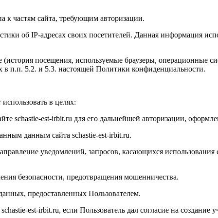
а к частям сайта, требующим авторизации.
истики об
IP
-адресах своих посетителей. Данная информация исп
 (история посещения, используемые браузеры, операционные си
в п.п. 5.2. и 5.3. настоящей Политики конфиденциальности.
использовать в целях:
айте
schastie
-
est
-
irbit
.
ru
для его дальнейшей авторизации, оформлен
ванным данным сайта
schastie
-
est
-
irbit
.
ru
.
 направление уведомлений, запросов, касающихся использования 
ечения безопасности, предотвращения мошенничества.
 данных, предоставленных Пользователем.
schastie
-
est
-
irbit
.
ru
, если Пользователь дал согласие на создание у