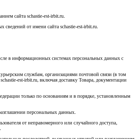
анием сайта
schastie
-
est
-
irbit
.
ru
.
ых сведений от имени сайта
schastie
-
est
-
irbit
.
ru
.
числе в информационных системах персональных данных с
 курьерским службам, организациями почтовой связи (в том
schastie
-
est
-
irbit
.
ru
, включая доставку Товара, документации
едерации только по основаниям и в порядке, установленным
 разглашении персональных данных.
зователя от неправомерного или случайного доступа,
.
цательных последствий, вызванных утратой или разглашением