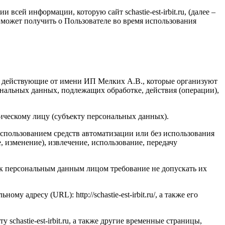
ии всей информации, которую сайт
schastie
-
est
-
irbit
.
ru
, (далее –
, может получить о Пользователе во время использования
, действующие от имени ИП Мелких А.В., которые организуют
ональных данных, подлежащих обработке, действия (операции),
ическому лицу (субъекту персональных данных).
использованием средств автоматизации или без использования
, изменение), извлечение, использование, передачу
к персональным данным лицом требование не допускать их
льному адресу (
URL
):
http
://
schastie
-
est
-
irbit
.
ru
/, а также его
йту
schastie
-
est
-
irbit
.
ru
, а также другие временные страницы,