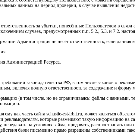
ональных данных на период проверки, в случае выявления недо
т ответственность за убытки, понесённые Пользователем в связ
сключением случаев, предусмотренных п.п. 5.2., 5.3. и 7.2. на
ормации Администрация не несёт ответственность, если данная
ия.
ения Администрацией Ресурса.
 требований законодательства РФ, в том числе законов о реклам
енным, включая полную ответственность за содержание и форму 
рмацию (в том числе, но не ограничиваясь: файлы с данными, текс
формацию.
я ему как часть сайта
schastie
-
est
-
irbit
.
ru
, может являться объект
ли рекламодателям, которые размещают такую информацию на са
у, передавать на условиях займа, продавать, распространять ил
е действия были письменно прямо разрешены собственниками так