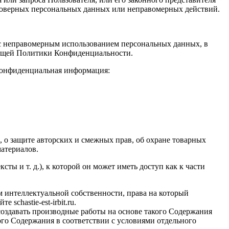
стоверных персональных данных или неправомерных действий.
и с неправомерным использованием персональных данных, в
стоящей Политики Конфиденциальности.
 конфиденциальная информация:
е, о защите авторских и смежных прав, об охране товарных
материалов.
ты и т. д.), к которой он может иметь доступ как к части
ом интеллектуальной собственности, права на который
йте
schastie
-
est
-
irbit
.
ru
.
и создавать производные работы на основе такого Содержания
ого Содержания в соответствии с условиями отдельного