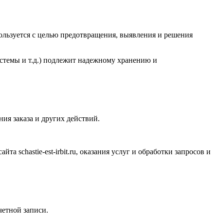
ользуется с целью предотвращения, выявления и решения
стемы и т.д.) подлежит надежному хранению и
ия заказа и других действий.
сайта
schastie
-
est
-
irbit
.
ru
, оказания услуг и обработки запросов и
четной записи.