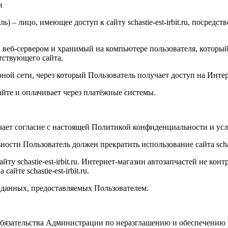
и
ель) – лицо, имеющее доступ к сайту
schastie
-
est
-
irbit
.
ru
, посредст
еб-сервером и хранимый на компьютере пользователя, который 
тствующего сайта.
ной сети, через который Пользователь получает доступ на Интер
сайте и оплачивает через платёжные системы.
чает согласие с настоящей Политикой конфиденциальности и ус
ьности Пользователь должен прекратить использование сайта
scha
айту
schastie
-
est
-
irbit
.
ru
. Интернет-магазин автозапчастей не контр
а сайте
schastie
-
est
-
irbit
.
ru
.
 данных, предоставляемых Пользователем.
 обязательства Администрации по неразглашению и обеспечени