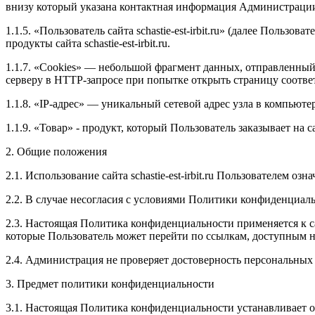
внизу который указана контактная информация Администраци
1.1.5. «Пользователь сайта
schastie
-
est
-
irbit
.
ru
» (далее Пользоват
продукты сайта
schastie
-
est
-
irbit
.
ru
.
1.1.7. «
Cookies
» — небольшой фрагмент данных, отправленный в
серверу в
HTTP
-запросе при попытке открыть страницу соотве
1.1.8. «
IP
-адрес» — уникальный сетевой адрес узла в компьютер
1.1.9. «Товар» - продукт, который Пользователь заказывает на 
2. Общие положения
2.1. Использование сайта
schastie
-
est
-
irbit
.
ru
Пользователем озна
2.2. В случае несогласия с условиями Политики конфиденциал
2.3. Настоящая Политика конфиденциальности применяется к с
которые Пользователь может перейти по ссылкам, доступным н
2.4. Администрация не проверяет достоверность персональных
3. Предмет политики конфиденциальности
3.1. Настоящая Политика конфиденциальности устанавливает