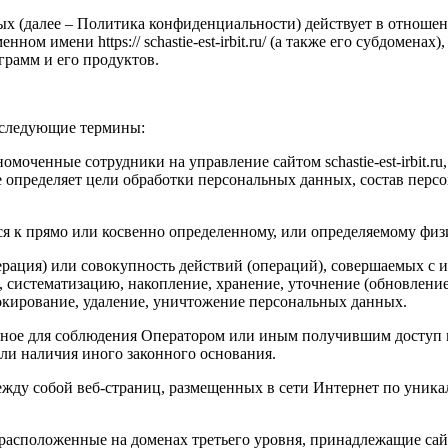
 (далее – Политика конфиденциальности) действует в отношен
оменном имени
https
:// schastie-est-irbit.ru/
(а также его субдоменах)
ограмм и его продуктов.
 следующие термины:
номоченные сотрудники на управление сайтом
schastie
-
est
-
irbit
.
ru
е определяет цели обработки персональных данных, состав перс
ся к прямо или косвенно определенному, или определяемому физ
ерация) или совокупность действий (операций), совершаемых с 
, систематизацию, накопление, хранение, уточнение (обновление
локирование, удаление, уничтожение персональных данных.
льное для соблюдения Оператором или иным получившим доступ 
или наличия иного законного основания.
ежду собой веб-страниц, размещенных в сети Интернет по уника
 расположенные на доменах третьего уровня, принадлежащие са